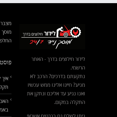
מצבר 
מוסך נ
החלפת
לידור חילוצים בדרך - האתר
פוסטי
הרשמי.
נתקעתם בדרכים? הרכב לא
איך 
מניע? חייגו אלינו ממש עכשיו
תקלו
ואנו נגיע עד אליכם ונתקן את
האם 
התקלה במקום.
באמ
ניתן לשלם גם בכרטיס אשראי.