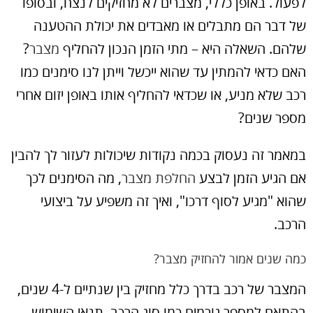
לפעול. באופן כללי, מצברים לא מחזיקים לנצח, ובסופו
של דבר הם מתבלים או מאבדים את יכולת ההטענה
שלהם. השאלה היא – מתי הזמן הנכון להחליף
מצבר
?
האם כדאי להמתין עד שהוא ייכשל וייתן לנו סימנים כמו
רכב שלא מניע, או שכדאי להחליף אותו באופן יזום אחרי
מספר שנים?
במאמר זה נעסוק בכמה נקודות שיכולות לעזור לך להבין
אם הגיע הזמן לבצע
החלפת מצבר
, מה הסימנים לכך
שהוא "מגיע לסוף דרכו", ואיך זה משפיע על ביצועי
הרכב.
כמה שנים אמור להחזיק מצבר?
המצבר של רכב בדרך כלל מחזיק בין שנתיים ל-4 שנים,
בהתאם למספר גורמים כמו סוג הרכב, תנאי השימוש,