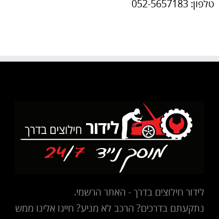
טלפון: 052-5657183
לידור חילוצים בדרך - האתר הרשמי.
נתקעתם בדרכים? הרכב לא מניע? חייגו אלינו ממש