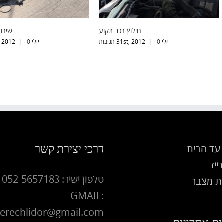
מוסכים ניידים: הגדרה מחדש של חווית
חילו
הלקוח
יולי 31st, 2012
0 תגובות
|
פברואר 18th, 2024
0 תגובות
|
דרכי יצירת קשר
עד הבית
ייד
טלפון ישיר: 052-5657183
 מצבר
GMAIL:
erechlidor@gmail.com