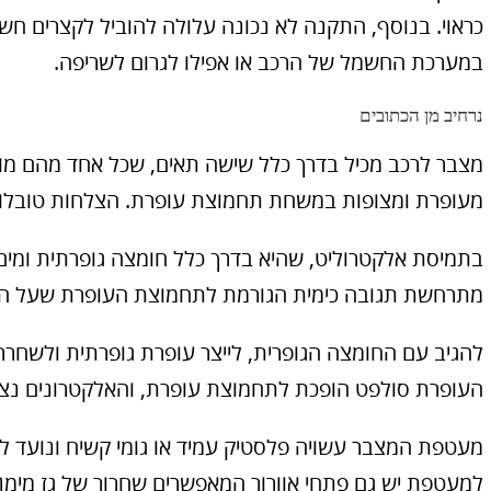
כראוי. בנוסף, התקנה לא נכונה עלולה להוביל לקצרים חש
במערכת החשמל של הרכב או אפילו לגרום לשריפה.
נרחיב מן הכתובים
מצבר לרכב מכיל בדרך כלל שישה תאים, שכל אחד מהם מורכב
מעופרת ומצופות במשחת תחמוצת עופרת. הצלחות טובלות
בתמיסת אלקטרוליט, שהיא בדרך כלל חומצה גופרתית ומי
מתרחשת תגובה כימית הגורמת לתחמוצת העופרת שעל ה
להגיב עם החומצה הגופרית, לייצר עופרת גופרתית ולשחר
העופרת סולפט הופכת לתחמוצת עופרת, והאלקטרונים נצר
מעטפת המצבר עשויה פלסטיק עמיד או גומי קשיח ונועד להג
למעטפת יש גם פתחי אוורור המאפשרים שחרור של גז מימן, 