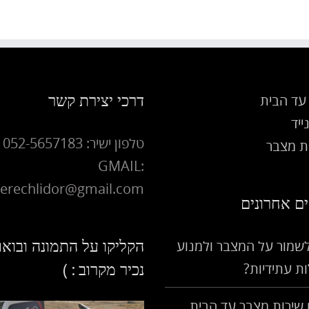
דרכי יצירת קשר
עד הבית
ייד
טלפון ישיר: 052-5657183
 מצבר
GMAIL:
erechlidor@gmail.com
ם אחרונים
הקליקו על התמונה ובואו
לשמור על המצבר ולמנוע
ת עתידיות?
נכיר מקרוב : )
שירות מצבר עד הבית