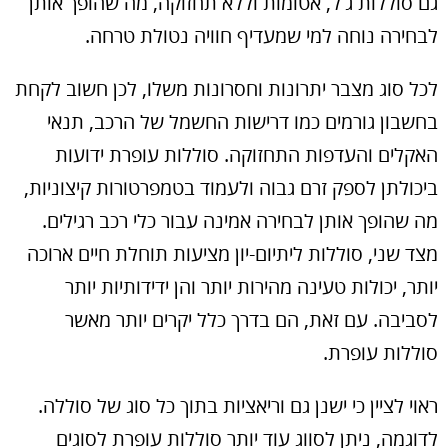
גם סוללות ג'ל, אטומות וללא תחזוקה, מה שהופך אותן
לבחירה נוחה למי שמעדיף חוויה נטולת טרחה.
לכל סוג מצבר יתרונות וחסרונות משלו, לכן חשוב לקחת
בחשבון גורמים כמו דרישות החשמל של הרכב, תנאי
האקלים והעדפות התחזוקה. סוללות עופרת ידועות
ביכולתן לספק זרם גבוה ולעמוד בטמפרטורות קיצוניות,
מה שהופך אותן לבחירה אמינה עבור כלי רכב רגילים.
מצד שני, סוללות ליתיום-יון מציעות תוחלת חיים ארוכה
יותר, יכולות טעינה מהירות יותר והן ידידותיות יותר
לסביבה. עם זאת, הם בדרך כלל יקרים יותר מאשר
סוללות עופרת.
ראוי לציין כי ישנן גם וריאציות בתוך כל סוג של סוללה.
לדוגמה, ניתן לסווג עוד יותר סוללות עופרת לסוגים