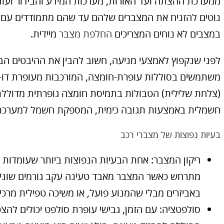
ממערכת ההצתה ועד האורות, מערכות המידע והבידור ועוד.
נוטים להזניח את המצברים שלהם עד שהם מתמודדים עם 
במצבים לא נוחים המצריכים
החלפת מצבר
מיידית.
לפני שנקפוץ לאמצעי מניעה, חשוב להבין את ההיבטים הבס
משתמשים בסוללות עופרת-חומצה, המורכבות מעופרת דו-ח
(צלחת שלילית) הטבולות בתמיסת חומצה גופרתית מדוללת. 
חשמלית באמצעות תגובה כימית, המספקת חשמל למערכת
בעיות נפוצות של מצברי רכב
ריקון המצבר: אחת הבעיות הנפוצות ביותר שעומדות בפ
מתרחש כאשר המצבר מאבד טעינה עקב גורמים שונים,
באביזרים מבלי שהמנוע פועל, או משיכה טפילית מרכיב
סולפטציה: עם הזמן, גבישי עופרת סולפט יכולים להצ