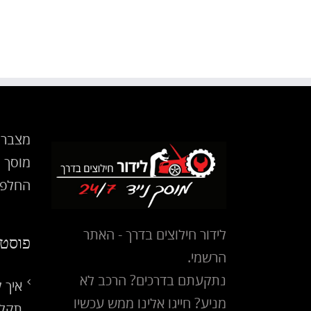
מצבר 
מוסך נ
החלפת
לידור חילוצים בדרך - האתר
פוסטי
הרשמי.
נתקעתם בדרכים? הרכב לא
איך 
מניע? חייגו אלינו ממש עכשיו
תקלו