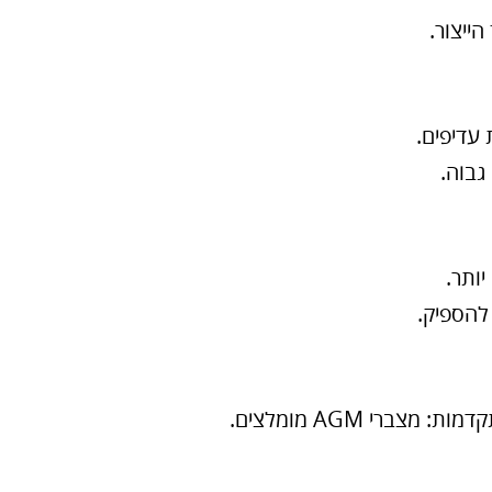
ייצור.
להספיק.