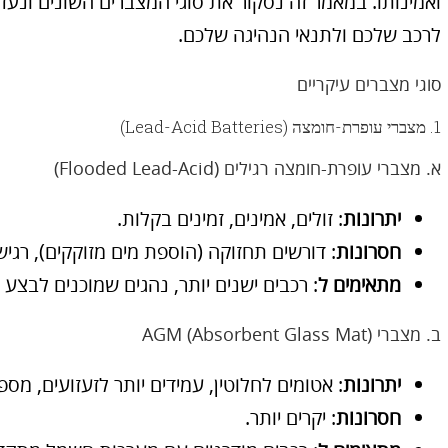
ואמינותו. במאמר זה נסקור את סוגי המצברים השונים ונעזו
לרכב שלכם ולתנאי הנהיגה שלכם.
סוגי מצברים עיקריים
1. מצברי עופרת-חומצה (Lead-Acid Batteries)
א. מצברי עופרת-חומצה רגילים (Flooded Lead-Acid)
יתרונות
: זולים, אמינים, זמינים בקלות.
חסרונות
: דורשים תחזוקה (הוספת מים מזוקקים), רגיש
מתאימים ל
: רכבים ישנים יותר, נהגים שמוכנים לבצע
ב. מצברי AGM (Absorbent Glass Mat)
יתרונות
: אטומים לחלוטין, עמידים יותר לזעזועים, מס
חסרונות
: יקרים יותר.