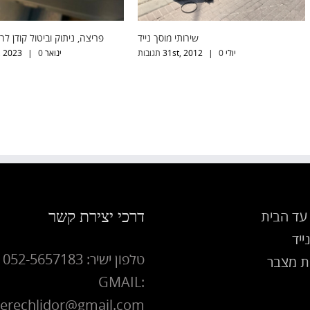
 רכב תקוע
שירותי מוסך נייד
פריצה, ניתוק ו
יולי 31st, 2012
0 תגובות
|
ינואר  2023
דרכי יצירת קשר
עד הבית
ייד
טלפון ישיר: 052-5657183
 מצבר
GMAIL:
erechlidor@gmail.com