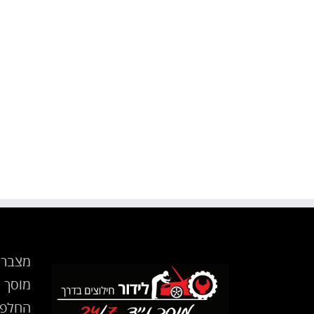
יולי 31st, 2012
0 תגובות
|
מצבר 
מוסך נ
החלפת