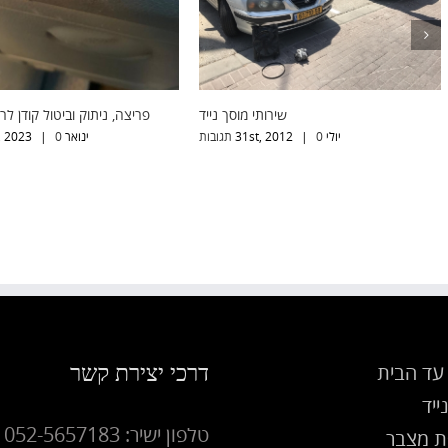
חילוץ רכב תקוע
שירותי מוסך נייד
פריצה, 
יולי 31st, 2012
0 תגובות
|
דרכי יצירת קשר
עד הבית
ייד
טלפון ישיר: 052-5657183
 מצבר