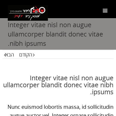
Integer vitae nisl non augue
ullamcorper blandit donec vitae
nibh ipsums.
הקודם
הבא
Integer vitae nisl non augue
ullamcorper blandit donec vitae nibh
ipsums.
Nunc euismod lobortis massa, id sollicitudin
augue auctor vel. Integer ornare sollicitudin