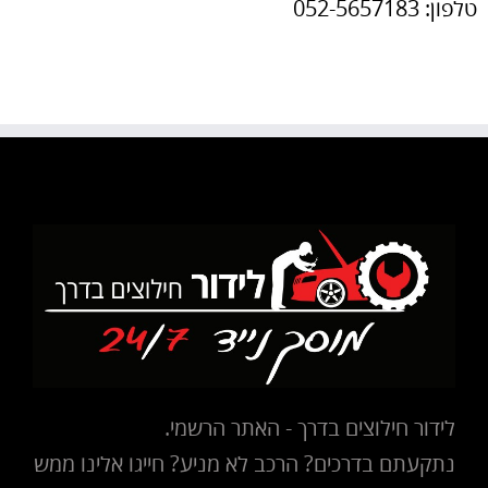
טלפון: 052-5657183
לידור חילוצים בדרך - האתר הרשמי.
נתקעתם בדרכים? הרכב לא מניע? חייגו אלינו ממש