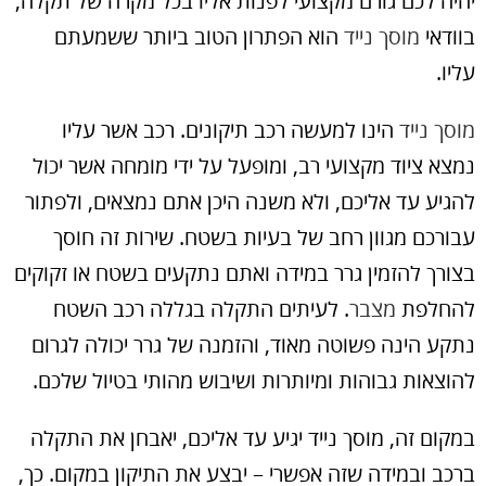
יהיה לכם גורם מקצועי לפנות אליו בכל מקרה של תקלה,
בוודאי
מוסך נייד
הוא הפתרון הטוב ביותר ששמעתם
עליו.
מוסך נייד
הינו למעשה רכב תיקונים. רכב אשר עליו
נמצא ציוד מקצועי רב, ומופעל על ידי מומחה אשר יכול
להגיע עד אליכם, ולא משנה היכן אתם נמצאים, ולפתור
עבורכם מגוון רחב של בעיות בשטח. שירות זה חוסך
בצורך להזמין גרר במידה ואתם נתקעים בשטח או זקוקים
להחלפת
מצבר
. לעיתים התקלה בגללה רכב השטח
נתקע הינה פשוטה מאוד, והזמנה של גרר יכולה לגרום
להוצאות גבוהות ומיותרות ושיבוש מהותי בטיול שלכם.
במקום זה, מוסך נייד יגיע עד אליכם, יאבחן את התקלה
ברכב ובמידה שזה אפשרי – יבצע את התיקון במקום. כך,